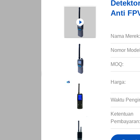
Detekto
Anti FP
Nama Merek
Nomor Model
MOQ:
Harga:
Waktu Pengi
Ketentuan
Pembayaran