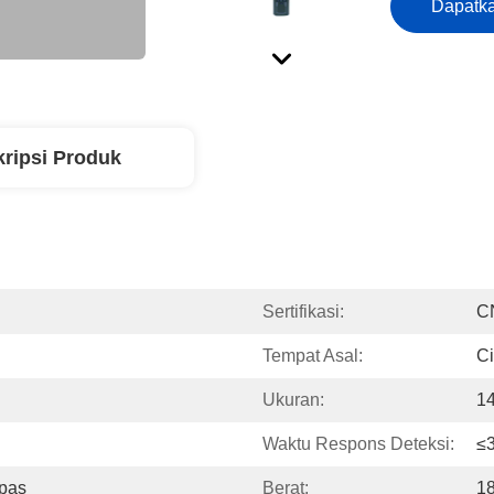
Dapatka
ripsi Produk
Sertifikasi:
C
Tempat Asal:
C
Ukuran:
1
Waktu Respons Deteksi:
≤3
epas
Berat:
1