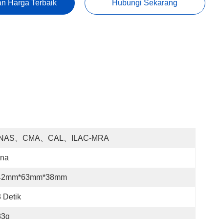
n Harga Terbaik
Hubungi Sekarang
NAS、CMA、CAL、ILAC-MRA
ina
42mm*63mm*38mm
 Detik
83g