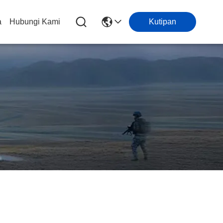
a
Hubungi Kami
Kutipan