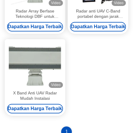
Video
Video
Radar Array Berfase
Radar anti UAV C-Band
Teknologi DBF untuk
portabel dengan jarak
Keamanan Ketinggian
deteksi 5,0 km dan teknologi
Dapatkan Harga Terbaik
Dapatkan Harga Terbaik
Rendah dan Deteksi Drone
array fase
Video
X Band Anti UAV Radar
Mudah Instalasi
Dapatkan Harga Terbaik
1