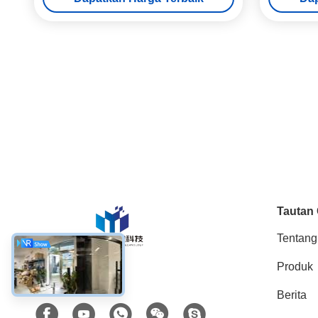
Tangan Sinkronisasi Tim
Tautan
Tentang
Produk
Media Sosial
Berita