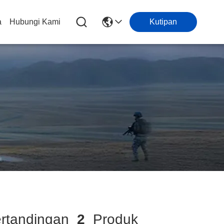
a
Hubungi Kami
Kutipan
rtandingan
2
Produk