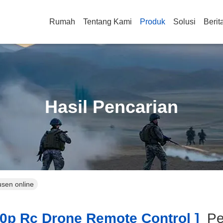
Rumah
Tentang Kami
Produk
Solusi
Berit
Hasil Pencarian
usen online
p Rc Drone Remote Control ]
Pe