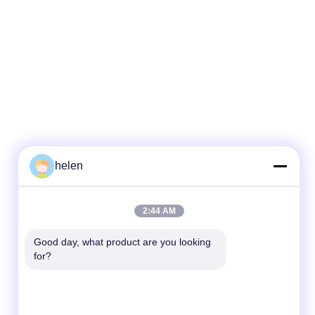
helen
Kontak Cepat
2:44 AM
Telp
Good day, what product are you looking 
for?
86--13101235550
E-mail
gary@chinaantidrone.com